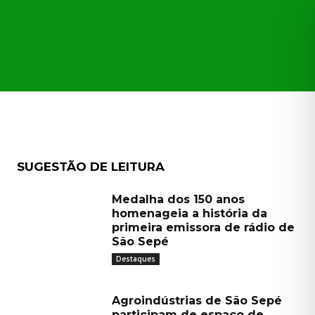
E
CAÇÕES
TRANSPARÊNCIA
MORE
SUGESTÃO DE LEITURA
Medalha dos 150 anos
homenageia a história da
primeira emissora de rádio de
São Sepé
Destaques
Agroindústrias de São Sepé
participam de espaço de