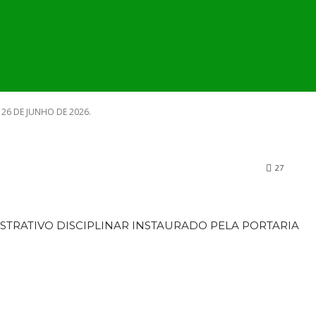
4.264, DE 26 D
MUNICÍPIO
SECRETARIA E ÓRGÃOS
PUBLI
26.
 26 DE JUNHO DE 2026.
27
RATIVO DISCIPLINAR INSTAURADO PELA PORTARIA