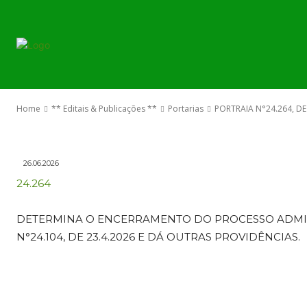
PORTARIAS
PORTRAIA N°2
O GOVERNO
JUNHO DE 20
Home
** Editais & Publicações **
Portarias
PORTRAIA N°24.264, DE
26.06.2026
24.264
DETERMINA O ENCERRAMENTO DO PROCESSO ADMIST
N°24.104, DE 23.4.2026 E DÁ OUTRAS PROVIDÊNCIAS.