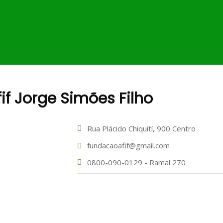
MUNICÍPIO
SECRETARIA E ÓRGÃOS
PUBLI
if Jorge Simões Filho
Rua Plácido Chiquití, 900 Centro
fundacaoafif@gmail.com
0800-090-0129 - Ramal 270