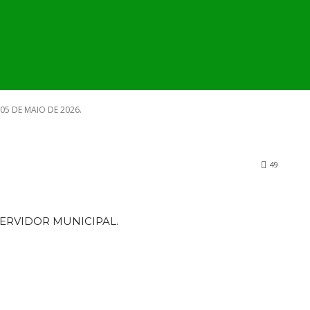
4.126, DE 05 DE
MUNICÍPIO
SECRETARIA E ÓRGÃOS
PUBLI
.
 05 DE MAIO DE 2026.
49
ERVIDOR MUNICIPAL.