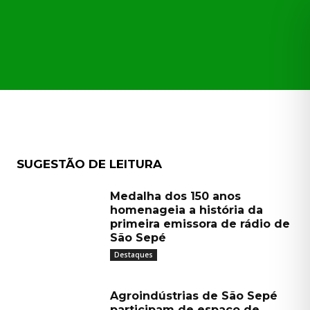
CAÇÕES
TRANSPARÊNCIA
MORE
SUGESTÃO DE LEITURA
Medalha dos 150 anos
homenageia a história da
primeira emissora de rádio de
São Sepé
Destaques
Agroindústrias de São Sepé
participam de espaço de