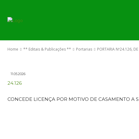
PORTARIAS
PORTARIA Nº2
O GOVERNO
MAIO DE 2026
Home
** Editais & Publicações **
Portarias
PORTARIA Nº24.126, DE
11.05.2026
24.126
CONCEDE LICENÇA POR MOTIVO DE CASAMENTO A S