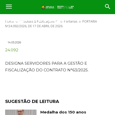
PORTARIA Nº24.092/2026, DE 17
DE ABRIL DE 2026.
Home
** Editais & Publicações **
Portarias
PORTARIA
Nº24.092/2026, DE 17 DE ABRIL DE 2026.
14.05.2026
24.092
DESIGNA SERVIDORES PARA A GESTÃO E
FISCALIZAÇÃO DO CONTRATO N°63/2025.
SUGESTÃO DE LEITURA
Medalha dos 150 anos