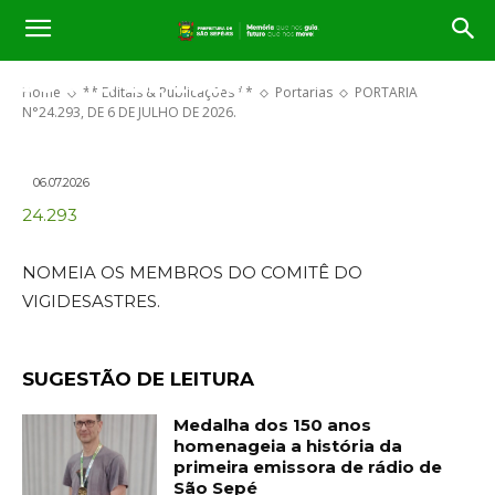
PORTARIA N°24.293, DE 6 DE
JULHO DE 2026.
Home
** Editais & Publicações **
Portarias
PORTARIA
N°24.293, DE 6 DE JULHO DE 2026.
06.07.2026
24.293
NOMEIA OS MEMBROS DO COMITÊ DO
VIGIDESASTRES.
SUGESTÃO DE LEITURA
Medalha dos 150 anos
homenageia a história da
primeira emissora de rádio de
São Sepé