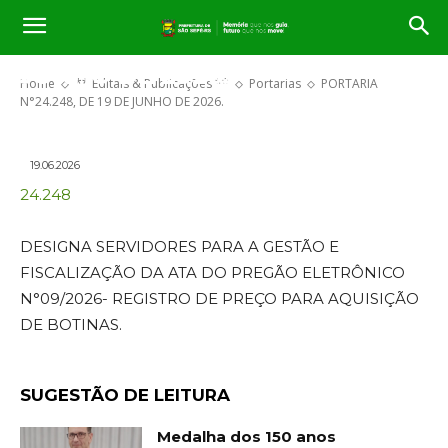
PORTARIA N°24.248, DE 19 DE
JUNHO DE 2026.
Home
** Editais & Publicações **
Portarias
PORTARIA
N°24.248, DE 19 DE JUNHO DE 2026.
19.06.2026
24.248
DESIGNA SERVIDORES PARA A GESTÃO E
FISCALIZAÇÃO DA ATA DO PREGÃO ELETRÔNICO
N°09/2026- REGISTRO DE PREÇO PARA AQUISIÇÃO
DE BOTINAS.
SUGESTÃO DE LEITURA
Medalha dos 150 anos