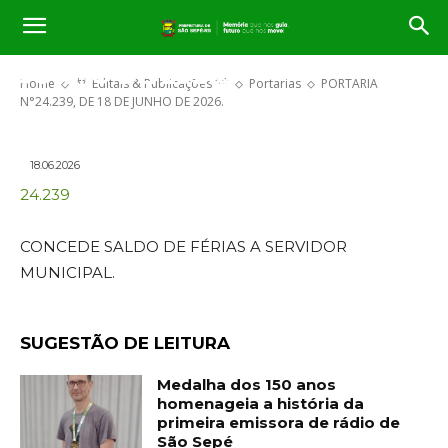
PORTARIA N°24.239, DE 18 DE
JUNHO DE 2026.
Home
** Editais & Publicações **
Portarias
PORTARIA
N°24.239, DE 18 DE JUNHO DE 2026.
18.06.2026
24.239
CONCEDE SALDO DE FÉRIAS A SERVIDOR
MUNICIPAL.
SUGESTÃO DE LEITURA
Medalha dos 150 anos
homenageia a história da
primeira emissora de rádio de
São Sepé