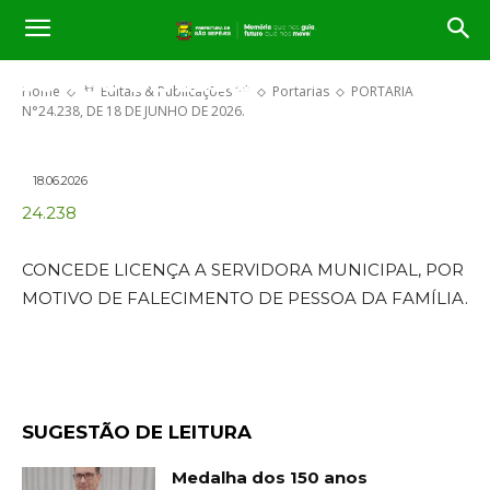
PORTARIA N°24.238, DE 18 DE
JUNHO DE 2026.
Home
** Editais & Publicações **
Portarias
PORTARIA
N°24.238, DE 18 DE JUNHO DE 2026.
18.06.2026
24.238
CONCEDE LICENÇA A SERVIDORA MUNICIPAL, POR
MOTIVO DE FALECIMENTO DE PESSOA DA FAMÍLIA.
SUGESTÃO DE LEITURA
Medalha dos 150 anos