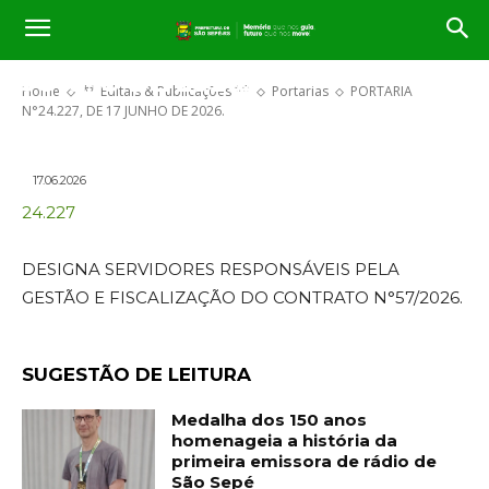
PORTARIA N°24.227, DE 17
JUNHO DE 2026.
Home
** Editais & Publicações **
Portarias
PORTARIA
N°24.227, DE 17 JUNHO DE 2026.
17.06.2026
24.227
DESIGNA SERVIDORES RESPONSÁVEIS PELA
GESTÃO E FISCALIZAÇÃO DO CONTRATO N°57/2026.
SUGESTÃO DE LEITURA
Medalha dos 150 anos
homenageia a história da
primeira emissora de rádio de
São Sepé