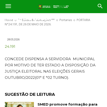
PORTARIA N°24.191, DE 26 DE
MAIO DE 2026.
Home
** Editais & Publicações **
Portarias
PORTARIA
N°24.191, DE 26 DE MAIO DE 2026.
28.05.2026
24.191
CONCEDE DISPENSA A SERVIDORA MUNICIPAL
POR MOTIVO DE TER ESTADO A DISPOSIÇÃO DA
JUSTIÇA ELEITORAL NAS ELEIÇÕES GERAIS
OUTUBRO/2022(01° E °02 TURNO).
SUGESTÃO DE LEITURA
SMED promove formação para