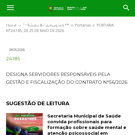
PORTARIA N°24.185, DE 25 DE
MAIO DE 2026.
Home
** Editais & Publicações **
Portarias
PORTARIA
N°24.185, DE 25 DE MAIO DE 2026.
28.05.2026
24.185
DESIGNA SERVIDORES RESPONSÁVEIS PELA
GESTÃO E FISCALIZAÇÃO DO CONTRATO N°56/2026.
SUGESTÃO DE LEITURA
Secretaria Municipal de Saúde
convida profissionais para
formação sobre saúde mental e
atenção psicossocial em