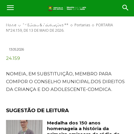
PORTARIA N°24.159, DE 13 DE
MAIO DE 2026.
Home
** Editais & Publicações **
Portarias
PORTARIA
N°24.159, DE 13 DE MAIO DE 2026.
13.05.2026
24.159
NOMEIA, EM SUBSTITUIÇÃO, MEMBRO PARA
COMPOR O CONSELHO MUNICIPAL.DOS DIREITOS
DA CRIANÇA E DO ADOLESCENTE-COMDICA.
SUGESTÃO DE LEITURA
Medalha dos 150 anos
homenageia a história da