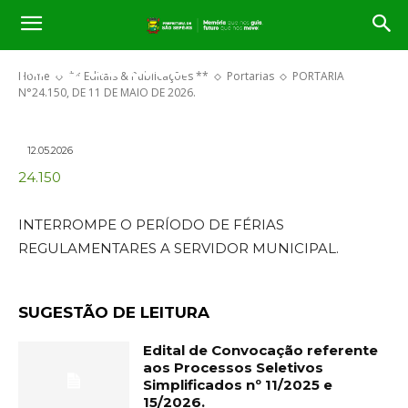
PORTARIA N°24.150, DE 11 DE
MAIO DE 2026.
Home
** Editais & Publicações **
Portarias
PORTARIA
N°24.150, DE 11 DE MAIO DE 2026.
12.05.2026
24.150
INTERROMPE O PERÍODO DE FÉRIAS
REGULAMENTARES A SERVIDOR MUNICIPAL.
SUGESTÃO DE LEITURA
Edital de Convocação referente
aos Processos Seletivos
Simplificados nº 11/2025 e
15/2026.