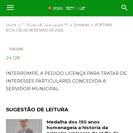
PORTARIA N°24.128, DE 06 DE
MAIO DE 2026.
Home
** Editais & Publicações **
Portarias
PORTARIA
N°24.128, DE 06 DE MAIO DE 2026.
11.05.2026
24.128
INTERROMPE, A PEDIDO LICENÇA PARA TRATAR DE
INTERESSES PARTICULARES CONCEDIDA A
SERVIDOR MUNICIPAL.
SUGESTÃO DE LEITURA
Medalha dos 150 anos
homenageia a história da