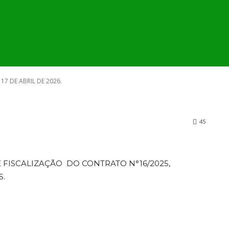
4.089, DE 17 DE
MUNICÍPIO
SECRETARIA E ÓRGÃOS
PUBLI
6.
17 DE ABRIL DE 2026.
45
 FISCALIZAÇÃO DO CONTRATO N°16/2025,
S.