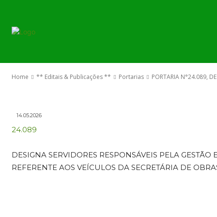
PORTARIAS
PORTARIA N°2
O GOVERNO
ABRIL DE 202
Home
** Editais & Publicações **
Portarias
PORTARIA N°24.089, DE 
14.05.2026
24.089
DESIGNA SERVIDORES RESPONSÁVEIS PELA GESTÃO E
REFERENTE AOS VEÍCULOS DA SECRETÁRIA DE OBRA