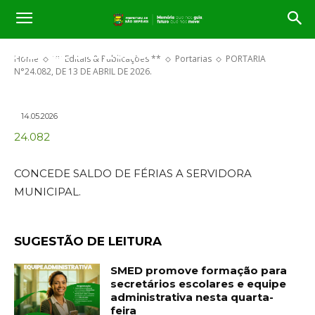
PORTARIA N°24.082, DE 13 DE
ABRIL DE 2026.
Home
** Editais & Publicações **
Portarias
PORTARIA
N°24.082, DE 13 DE ABRIL DE 2026.
14.05.2026
24.082
CONCEDE SALDO DE FÉRIAS A SERVIDORA
MUNICIPAL.
SUGESTÃO DE LEITURA
SMED promove formação para
secretários escolares e equipe
administrativa nesta quarta-
feira