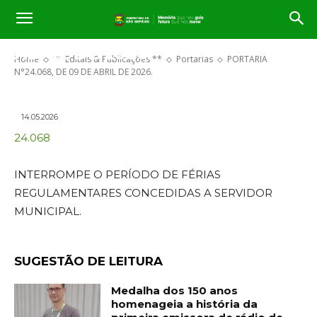
PORTARIA N°24.068, DE 09 DE
ABRIL DE 2026.
Home
** Editais & Publicações **
Portarias
PORTARIA
N°24.068, DE 09 DE ABRIL DE 2026.
14.05.2026
24.068
INTERROMPE O PERÍODO DE FÉRIAS
REGULAMENTARES CONCEDIDAS A SERVIDOR
MUNICIPAL.
SUGESTÃO DE LEITURA
Medalha dos 150 anos
homenageia a história da