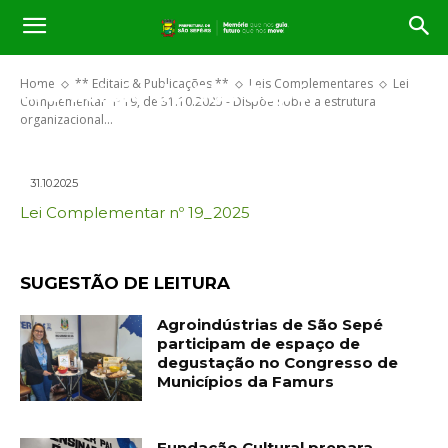
em comissão e funções
gratificadas da Administração
Direta do Poder Executivo do
Home
** Editais & Publicações **
Leis Complementares
Lei
Município de São Sepé.
Complementar nº 19, de 31.10.2025 - Dispõe sobre a estrutura
organizacional...
31.10.2025
Lei Complementar nº 19_2025
SUGESTÃO DE LEITURA
Agroindústrias de São Sepé
participam de espaço de
degustação no Congresso de
Municípios da Famurs
Fundação Cultural prepara