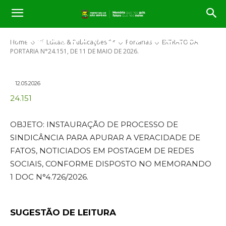
EXTRATO DA PORTARIA
N°24.151, DE 11 DE MAIO DE 2026.
Home
** Editais & Publicações **
Portarias
EXTRATO DA
PORTARIA N°24.151, DE 11 DE MAIO DE 2026.
12.05.2026
24.151
OBJETO: INSTAURAÇÃO DE PROCESSO DE
SINDICÂNCIA PARA APURAR A VERACIDADE DE
FATOS, NOTICIADOS EM POSTAGEM DE REDES
SOCIAIS, CONFORME DISPOSTO NO MEMORANDO
1 DOC N°4.726/2026.
SUGESTÃO DE LEITURA