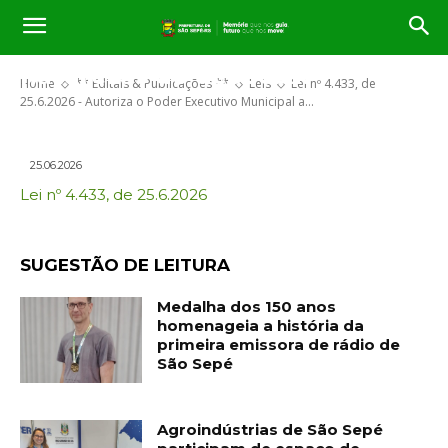
adicional especial no orçamento
vigente, com inclusão de novas
naturezas de despesa.
Home
** Editais & Publicações **
Leis
Lei nº 4.433, de
25.6.2026 - Autoriza o Poder Executivo Municipal a...
25.06.2026
Lei nº 4.433, de 25.6.2026
SUGESTÃO DE LEITURA
Medalha dos 150 anos
homenageia a história da
primeira emissora de rádio de
São Sepé
Agroindústrias de São Sepé