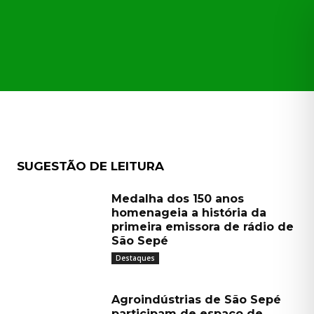
CAÇÕES
TRANSPARÊNCIA
MORE
SUGESTÃO DE LEITURA
Medalha dos 150 anos
homenageia a história da
primeira emissora de rádio de
São Sepé
Destaques
Agroindústrias de São Sepé
participam de espaço de