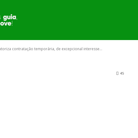
o dos servidores
MUNICÍPIO
SECRETARIA E ÓRGÃOS
PUBLI
Autoriza contratação temporária, de excepcional interesse...
45