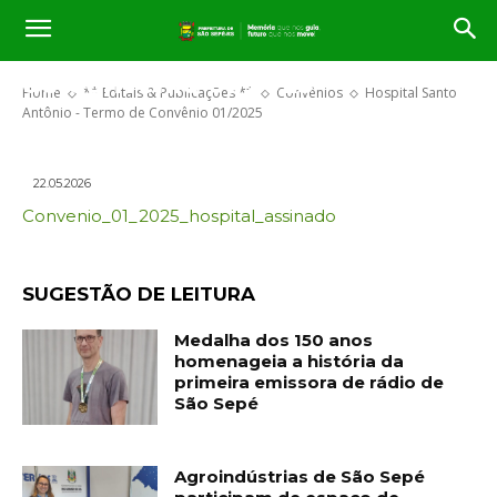
Hospital Santo Antônio – Termo
de Convênio 01/2025
Home
** Editais & Publicações **
Convênios
Hospital Santo
Antônio - Termo de Convênio 01/2025
22.05.2026
Convenio_01_2025_hospital_assinado
SUGESTÃO DE LEITURA
Medalha dos 150 anos
homenageia a história da
primeira emissora de rádio de
São Sepé
Agroindústrias de São Sepé