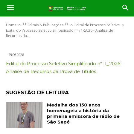
Edital do Processo Seletivo
Simplificado nº 11/2026 – Análise
Home
** Editais & Publicações **
Edital de Processo Seletivo
de Recursos da Prova de Títulos
Edital do Processo Seletivo Simplificado nº 11/2026 - Análise de
Recursos da...
19.06.2026
Edital do Processo Seletivo Simplificado nº 11_2026 –
Análise de Recursos da Prova de Títulos
SUGESTÃO DE LEITURA
Medalha dos 150 anos
homenageia a história da
primeira emissora de rádio de
São Sepé