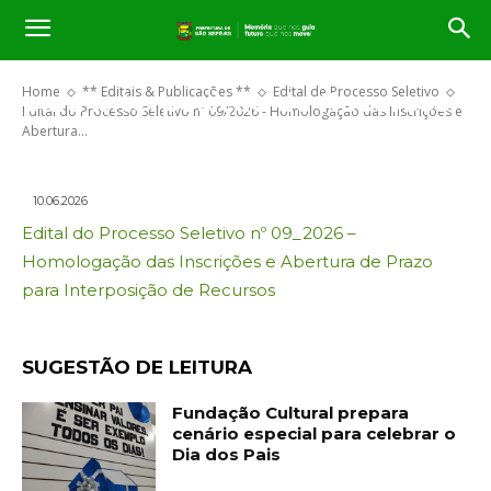
Edital do Processo Seletivo nº
09/2026 – Homologação das
Inscrições e Abertura de Prazo
Home
** Editais & Publicações **
Edital de Processo Seletivo
para Interposição de Recursos
Edital do Processo Seletivo nº 09/2026 - Homologação das Inscrições e
Abertura...
10.06.2026
Edital do Processo Seletivo nº 09_2026 –
Homologação das Inscrições e Abertura de Prazo
para Interposição de Recursos
SUGESTÃO DE LEITURA
Fundação Cultural prepara
cenário especial para celebrar o
Dia dos Pais