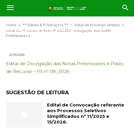
Edital do Processo Seletivo nº
08/2026 – Divulgação das Notas
Preliminares e Data de
Home
** Editais & Publicações **
Edital de Processo Seletivo
interposição de Recursos.
Edital do Processo Seletivo nº 08/2026 - Divulgação das Notas
Preliminares e...
20.05.2026
Edital de Divulgação das Notas Preliminares e Prazo
de Recurso – PS nº 08_2026
SUGESTÃO DE LEITURA
Edital de Convocação referente
aos Processos Seletivos
Simplificados nº 11/2025 e
15/2026.