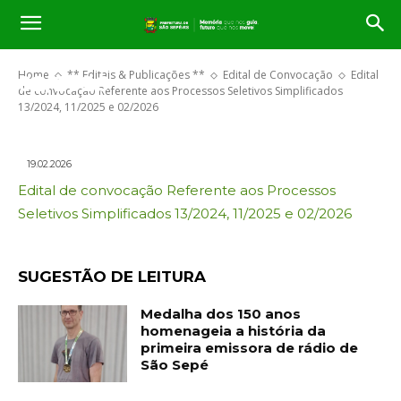
Edital de convocação Referente
aos Processos Seletivos
Simplificados 13/2024, 11/2025 e
Home
** Editais & Publicações **
Edital de Convocação
Edital
02/2026
de convocação Referente aos Processos Seletivos Simplificados
13/2024, 11/2025 e 02/2026
19.02.2026
Edital de convocação Referente aos Processos
Seletivos Simplificados 13/2024, 11/2025 e 02/2026
SUGESTÃO DE LEITURA
Medalha dos 150 anos
homenageia a história da
primeira emissora de rádio de
São Sepé