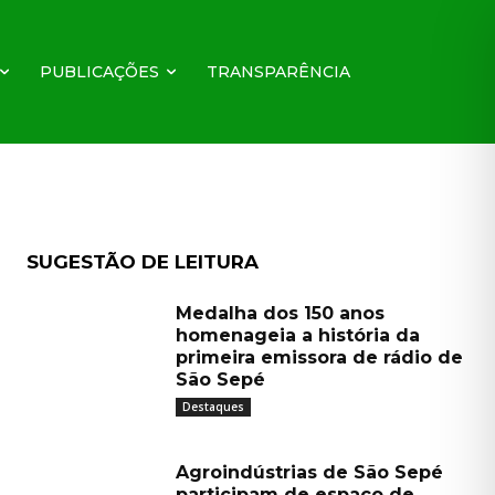
1/2025
PUBLICAÇÕES
TRANSPARÊNCIA
SUGESTÃO DE LEITURA
Medalha dos 150 anos
homenageia a história da
primeira emissora de rádio de
São Sepé
Destaques
Agroindústrias de São Sepé
participam de espaço de