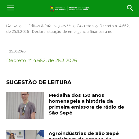
entes federados, reduz serviços
e despesas administrativas. Dá
outras providências.
Home
** Editais & Publicações **
Decretos
Decreto nº 4.652,
de 25.3.2026 - Declara situação de emergência financeira no...
25.03.2026
Decreto nº 4.652, de 25.3.2026
SUGESTÃO DE LEITURA
Medalha dos 150 anos
homenageia a história da
primeira emissora de rádio de
São Sepé
Agroindústrias de São Sepé