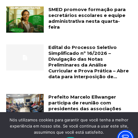
SMED promove formação para
secretários escolares e equipe
administrativa nesta quarta-
feira
Edital do Processo Seletivo
Simplificado nº 16/2026 –
Divulgação das Notas
Preliminares da Análise
Curricular e Prova Prática – Abre
data para interposição de...
Prefeito Marcelo Ellwanger
participa de reunião com
presidentes das associações
rurais para tratar de demandas
do setor
Nós utilizamos cookies para garantir que você tenha a melhor
experiência em nosso site. Se você continua a usar este site,
assumimos que você está satisfeito.