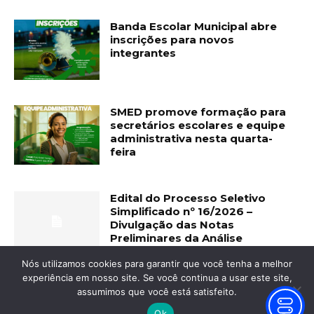
Banda Escolar Municipal abre
inscrições para novos
integrantes
SMED promove formação para
secretários escolares e equipe
administrativa nesta quarta-
feira
Edital do Processo Seletivo
Simplificado nº 16/2026 –
Divulgação das Notas
Preliminares da Análise
Curricular e Prova Prática – Abre
data para interposição de...
Nós utilizamos cookies para garantir que você tenha a melhor
experiência em nosso site. Se você continua a usar este site,
assumimos que você está satisfeito.
Ok