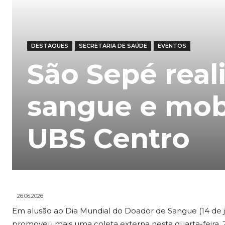
DESTAQUES
SECRETARIA DE SAÚDE
EVENTOS
São Sepé real
sangue e mob
UBS Centro
26.06.2026
Em alusão ao Dia Mundial do Doador de Sangue (14 de j
promoveu mais uma coleta externa nesta quarta-feira,