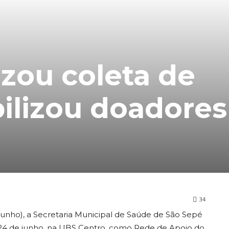
izou coleta de
ilizou doadores
34
unho), a Secretaria Municipal de Saúde de São Sepé
 24 de junho, na UBS Centro, como Rede de Apoio do