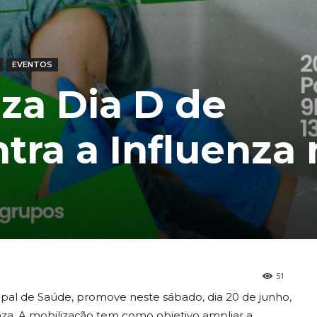
EVENTOS
iza Dia D de
tra a Influenza 
51
ipal de Saúde, promove neste sábado, dia 20 de junho,
nza. A mobilização tem como objetivo ampliar a