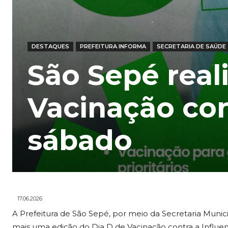
DESTAQUES
PREFEITURA INFORMA
SECRETARIA DE SAÚDE
São Sepé real
Vacinação con
sábado
17.06.2026
A Prefeitura de São Sepé, por meio da Secretaria Munic
mais uma edição do Dia D de Vacinação contra a Influe