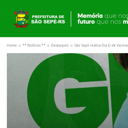
Home
** Notícias **
Destaques
São Sepé realiza Dia D de Vacina