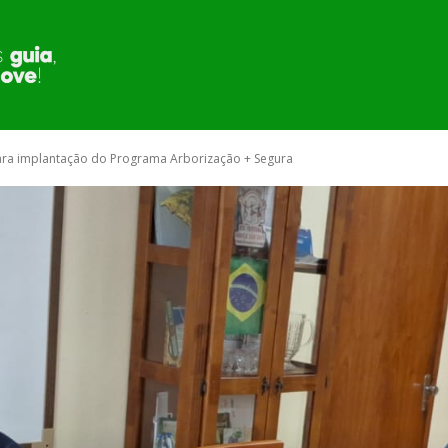
MUNICÍPIO
SECRETARIA E ÓRGÃOS
PUBLI
para implantação do Programa Arborização + Segura