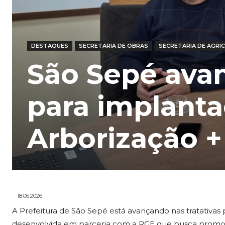
DESTAQUES
SECRETARIA DE OBRAS
SECRETARIA DE AGRIC
São Sepé avan
para implant
Arborização +
18.06.2026
A Prefeitura de São Sepé está avançando nas tratativas p
desenvolvida em parceria com a RGE que busca promo