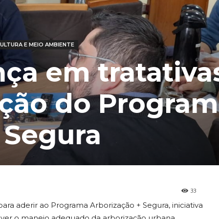
ULTURA E MEIO AMBIENTE
ça em tratativa
ação do Progra
 Segura
33
ara aderir ao Programa Arborização + Segura, iniciativa
ver o manejo adequado da arborização urbana,