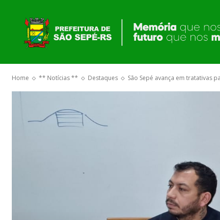
O GOVERNO
Home
** Notícias **
Destaques
São Sepé avança em tratativas 