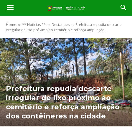
Home
** Notícias **
Destaques
Prefeitura repudia descarte
irregular de lixo próximo ao cemitério e reforça ampliação...
Prefeitura repudia descarte
irregular de lixo próximo ao
cemitério e reforça ampliação
dos contêineres na cidade