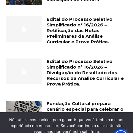
Edital do Processo Seletivo
Simplificado nº 16/2026 –
Retificação das Notas
Preliminares da Análise
Curricular e Prova Prática.
Edital do Processo Seletivo
Simplificado nº 16/2026 –
Divulgação do Resultado dos
Recursos da Análise Curricular e
Prova Prática.
Fundação Cultural prepara
cenário especial para celebrar o
Dia dos Pais
Nós utilizamos cookies para garantir que você tenha a melhor
experiência em nosso site. Se você continua a usar este site,
assumimos que você está satisfeito.