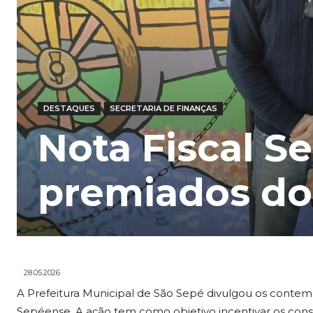
DESTAQUES
SECRETARIA DE FINANÇAS
Nota Fiscal S
premiados do 
28.05.2026
A Prefeitura Municipal de São Sepé divulgou os contemp
Sepéense. A ação tem como objetivo incentivar os consu