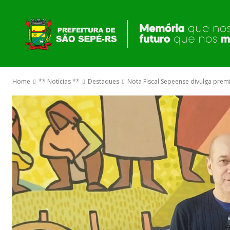
O GOVERNO
Home
** Notícias **
Destaques
Nota Fiscal Sepeense divulga prem