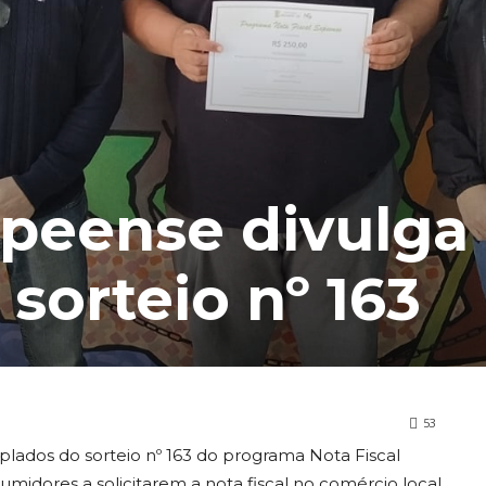
epeense divulga
sorteio nº 163
53
lados do sorteio nº 163 do programa Nota Fiscal
midores a solicitarem a nota fiscal no comércio local,