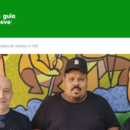
MUNICÍPIO
SECRETARIA E ÓRGÃOS
PUBLI
iados do sorteio nº 163