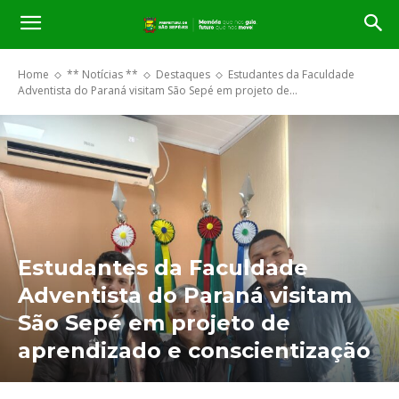
Home
** Notícias **
Destaques
Estudantes da Faculdade
Adventista do Paraná visitam São Sepé em projeto de...
Estudantes da Faculdade
Adventista do Paraná visitam
São Sepé em projeto de
aprendizado e conscientização