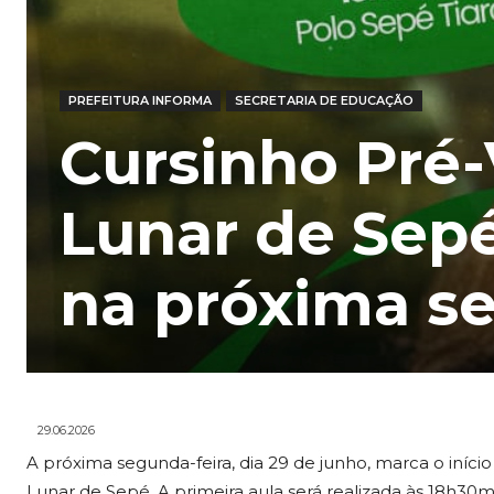
PREFEITURA INFORMA
SECRETARIA DE EDUCAÇÃO
Cursinho Pré-
Lunar de Sepé
na próxima se
29.06.2026
A próxima segunda-feira, dia 29 de junho, marca o iníc
Lunar de Sepé. A primeira aula será realizada às 18h30m