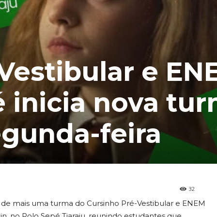
Vestibular e EN
 inicia nova tu
gunda-feira
32
io de mais uma turma do Cursinho Pré-Vestibular e ENEM
in, no Polo Sepé Tiaraju, reunindo estudantes que