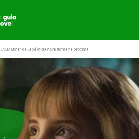
MUNICÍPIO
SECRETARIA E ÓRGÃOS
PUBLI
 ENEM Lunar de Sepé inicia nova turma na próxima...