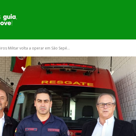
MUNICÍPIO
SECRETARIA E ÓRGÃOS
PUBLI
s Militar volta a operar em São Sepé...