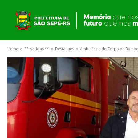
O GOVERNO
Home
** Notícias **
Destaques
Ambulância do Corpo de Bombeiro