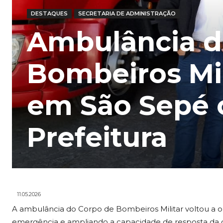
DESTAQUES
SECRETARIA DE ADMINISTRAÇÃO
Ambulância d
Bombeiros Mil
em São Sepé 
Prefeitura
11.05.2026
A ambulância do Corpo de Bombeiros Militar voltou a 
emergência e ampliando a capacidade de resposta da 