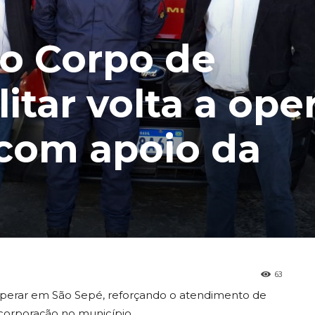
o Corpo de
itar volta a ope
com apoio da
63
operar em São Sepé, reforçando o atendimento de
corporação no município.