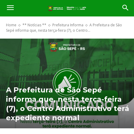
Home
** Notícias **
Prefeitura Informa
A Prefeitura de São
Sepé informa que, nesta terça-feira (7), o Centro...
A Prefeitura de São Sepé
informa que, nesta terça-feira
(7), o Centro Administrativo terá
expediente normal